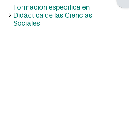
Ver
Abri
Formación específica en
listado
Didáctica de las Ciencias
de
Sociales
cursos