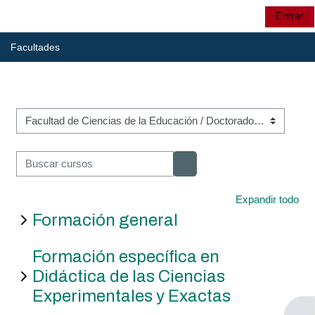
Salta al contenido principal
Entrar
Panel lateral
UTP
Selector de búsqu
Facultades
UTP
Categorías
CRIE
Buscar cursos
Buscar cursos
CRIE
Expandir todo
Formación general
Formación específica en
Cursos:
Didáctica de las Ciencias
Experimentales y Exactas