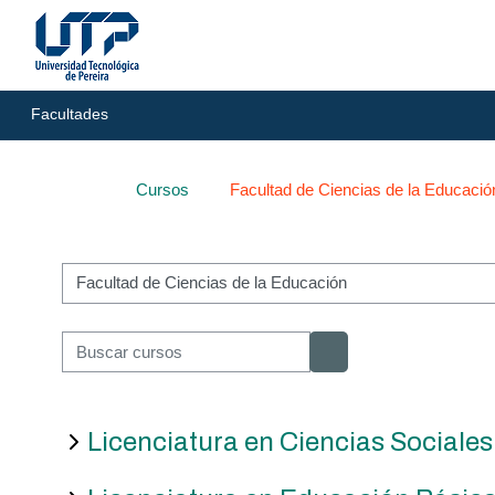
Salta al contenido principal
UTP
Facultades
UTP
Cursos
Facultad de Ciencias de la Educació
CRIE
Categorías
CRIE
Buscar cursos
Buscar cursos
Cursos:
Licenciatura en Ciencias Sociales