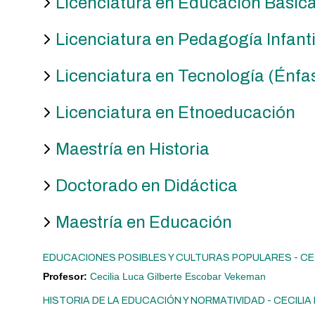
Licenciatura en Educación Básica
Ver listado de cursos
Licenciatura en Pedagogía Infanti
Licenciatura en Tecnología (Énfa
Licenciatura en Etnoeducación
Maestría en Historia
Doctorado en Didáctica
Maestría en Educación
EDUCACIONES POSIBLES Y CULTURAS POPULARES - CE
Profesor:
Cecilia Luca Gilberte Escobar Vekeman
HISTORIA DE LA EDUCACIÓN Y NORMATIVIDAD - CECIL