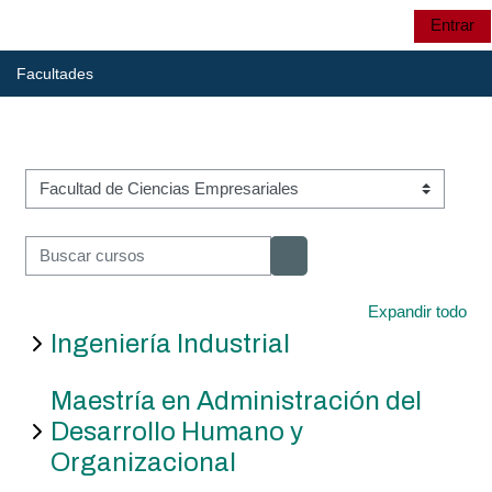
Salta al contenido principal
Entrar
Panel lateral
UTP
Selector de búsqu
Facultades
UTP
Categorías
CRIE
Buscar cursos
Buscar cursos
CRIE
Expandir todo
Ingeniería Industrial
Maestría en Administración del
Cursos:
Desarrollo Humano y
Organizacional