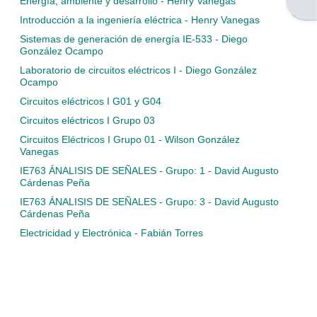
Ver
Abri
Energía, ambiente y desarrollo - Henry Vanegas
listado
Introducción a la ingeniería eléctrica - Henry Vanegas
Sistemas de generación de energía IE-533 - Diego
de
González Ocampo
cursos
Laboratorio de circuitos eléctricos I - Diego González
Ocampo
Circuitos eléctricos I G01 y G04
Circuitos eléctricos I Grupo 03
Circuitos Eléctricos I Grupo 01 - Wilson González
Vanegas
IE763 ÁNALISIS DE SEÑALES - Grupo: 1 - David Augusto
Cárdenas Peña
IE763 ÁNALISIS DE SEÑALES - Grupo: 3 - David Augusto
Cárdenas Peña
Electricidad y Electrónica - Fabián Torres