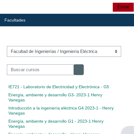
Salta al contenido principal
Entrar
Panel lateral
UTP
Selector de búsqu
Facultades
UTP
Categorías
CRIE
Buscar cursos
Buscar cursos
CRIE
IE721 - Laboratorio de Electricidad y Electrónica - G5
Energía, ambiente y desarrollo G3- 2023-1 Henry
Vanegas
Introducción a la ingeniería eléctrica G4 2023-1 - Henry
Cursos:
Vanegas
Energía, ambiente y desarrollo G1 - 2023-1 Henry
Vanegas