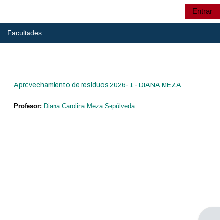
Salta al contenido principal
Entrar
Panel lateral
UTP
Selector de búsqu
Facultades
UTP
Aprovechamiento de residuos 2026-1 - DIANA MEZA
CRIE
Profesor:
Diana Carolina Meza Sepúlveda
CRIE
Cursos: