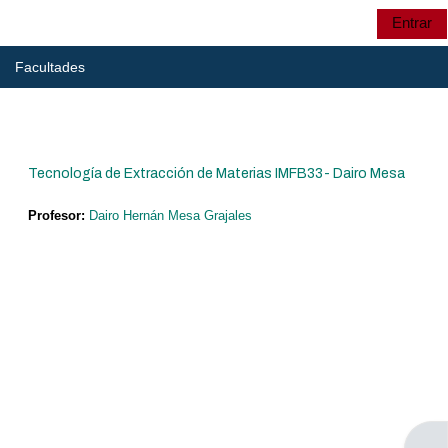
Salta al contenido principal
Entrar
Panel lateral
UTP
Selector de búsqu
Facultades
UTP
Tecnología de Extracción de Materias IMFB33- Dairo Mesa
CRIE
Profesor:
Dairo Hernán Mesa Grajales
CRIE
Cursos: