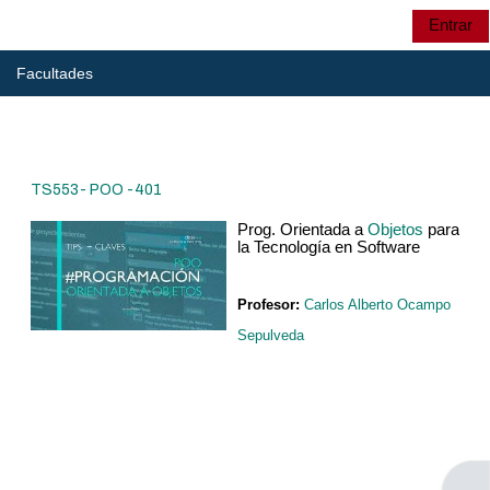
Saltar al contenido principal
Entrar
Panel lateral
UTP
Selector de búsqu
Facultades
UTP
TS553- POO -401
CRIE
Prog. Orientada a
Objetos
para
la Tecnología en Software
Profesor:
Carlos Alberto Ocampo
CRIE
Sepulveda
Cursos: