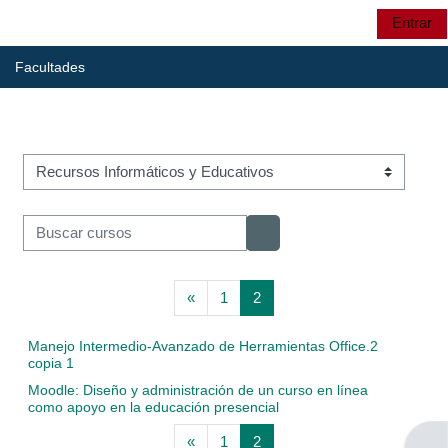
Salta al contenido principal
Entrar
Panel lateral
UTP
Selector de búsqu
Facultades
UTP
Categorías
CRIE
Buscar cursos
Buscar cursos
CRIE
Página anterior
Página 1
Página 2
«
1
2
Manejo Intermedio-Avanzado de Herramientas Office.2
copia 1
Cursos:
Moodle: Diseño y administración de un curso en línea
como apoyo en la educación presencial
Página anterior
Página 1
Página 2
«
1
2